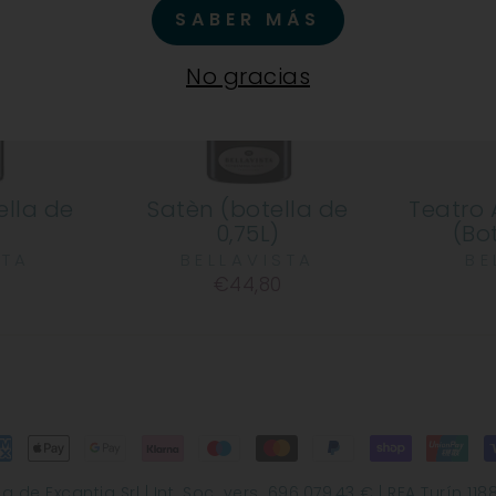
SABER MÁS
No gracias
ella de
Satèn (botella de
Teatro 
0,75L)
(Bot
STA
BELLAVISTA
BE
€44,80
de Excantia Srl | Int. Soc. vers. 696.079,43 € | REA Turín 118