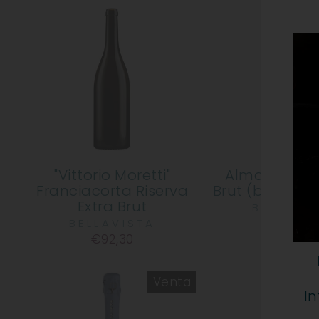
"Vittorio Moretti"
Alma Grand
Franciacorta Riserva
Brut (botella d
Extra Brut
BELLAVI
€30,20
BELLAVISTA
€92,30
Venta
I