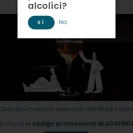
Agotado
alcolici?
¡Bienvenido!
No
SÌ
 Cuvée
Alma Grand Cuvée
Alma 
e 0,75 L)
Brut (Bota, 1,50 L)
STA
BELLAVISTA
BE
€69,50
Descubre nuestra selección del Black Frida
ntroduce el
código promocional BLACKFRID