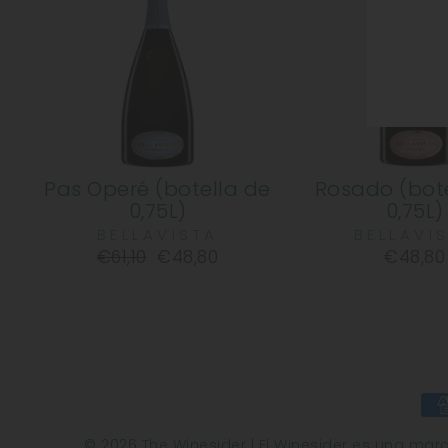
Pas Operé (botella de
Rosado (bot
0,75L)
0,75L)
BELLAVISTA
BELLAVI
Precio
€61,10
Precio
€48,80
€48,80
habitual
de
oferta
© 2026 The Winesider | El Winesider es una marca 