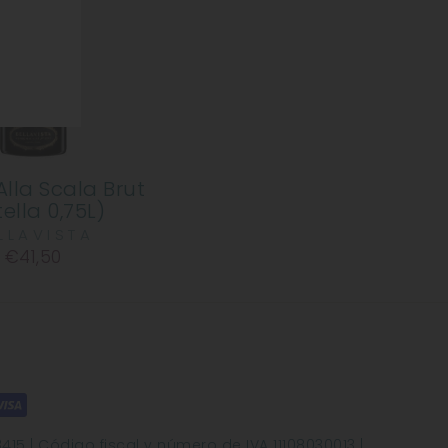
Alla Scala Brut
ella 0,75L)
LLAVISTA
€41,50
8415 | Código fiscal y número de IVA 11108030013 |