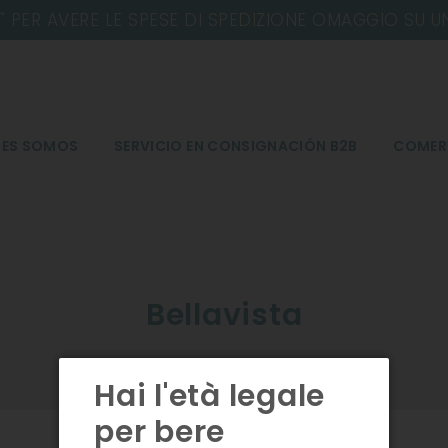
NES SOMOS
SERVICIO EN CONSIGNACIÓN B2B
COMER
Bellavista
Hai l'età legale
9 artículos
per bere