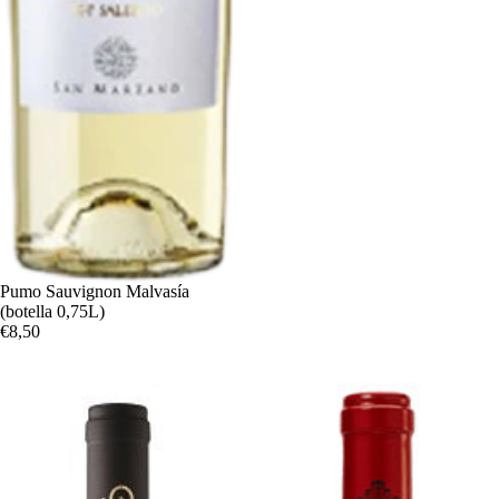
Agotado
Pumo Sauvignon Malvasía
(botella 0,75L)
€8,50