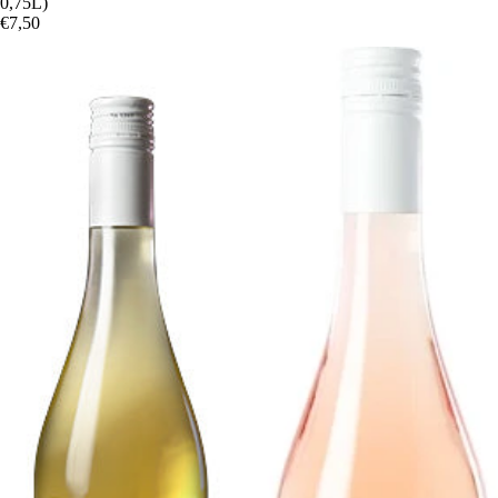
0,75L)
€7,50