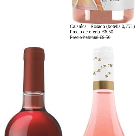
Oferta
Calanìca - Rosado (botella 0,75L)
Precio de oferta
€6,50
Precio habitual
€9,50