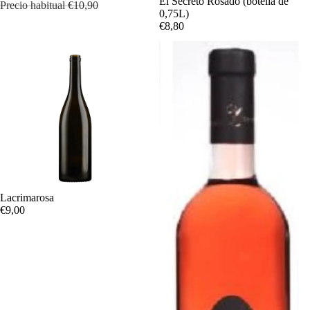
El Secreto Rosado (botella de
Precio habitual
€10,90
0,75L)
€8,80
Oferta
Lacrimarosa
€9,00