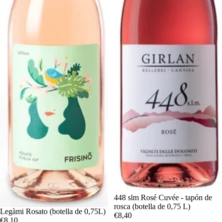
448 slm Rosé Cuvée - tapón de
rosca (botella de 0,75 L)
Legàmi Rosato (botella de 0,75L)
€8,40
€8,10