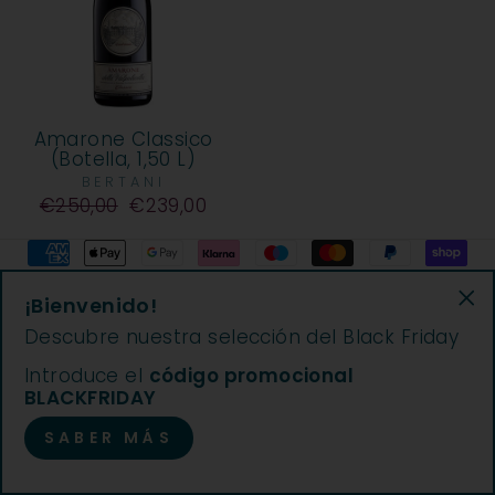
Amarone Classico
(Botella, 1,50 L)
BERTANI
Precio
€250,00
Precio
€239,00
habitual
de
oferta
¡Bienvenido!
"C
Descubre nuestra selección del Black Friday
© 2026 The Winesider | El Winesider es una marca de
(e
Excantia Srl | Int. Soc. vers. 696.079,43 € | REA Turín
Introduce el
código promocional
1188415 | Código fiscal y número de IVA 11108030013 |
BLACKFRIDAY
excantia@legalmail.it
SABER MÁS