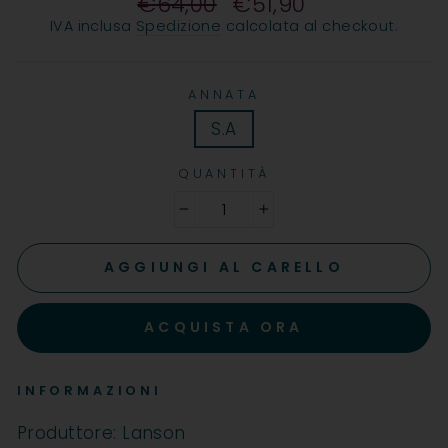
€64,00
€51,90
Prezzo
IVA inclusa
Spedizione
calcolata al checkout.
ANNATA
S.A
QUANTITÀ
−
+
AGGIUNGI AL CARELLO
ACQUISTA ORA
INFORMAZIONI
Produttore: Lanson