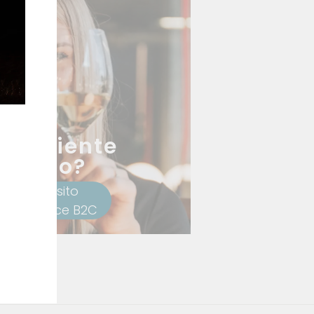
 un cliente
rivato?
ccedi al sito
ommerce B2C