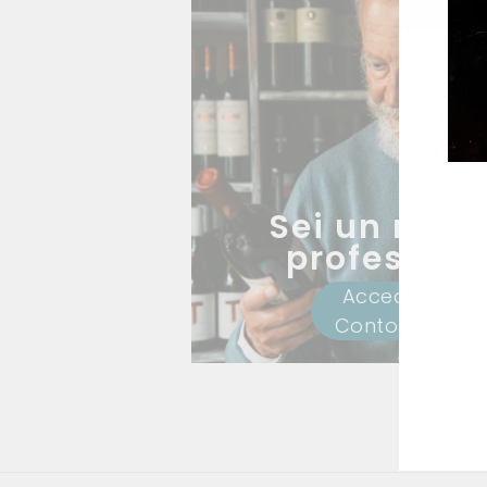
Sei un risto
profession
Accedi al Ser
Conto Vendit