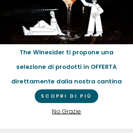
The Winesider ti propone una
ratore
Sei
selezione di prodotti in OFFERTA
ista?
p
vizio
A
direttamente dalla nostra cantina
a B2B
e-C
SCOPRI DI PIÙ
No Grazie