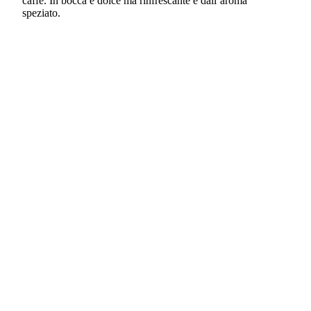
caffè. In bocca è dolce ma rinfrescante e dall’aroma
speziato.