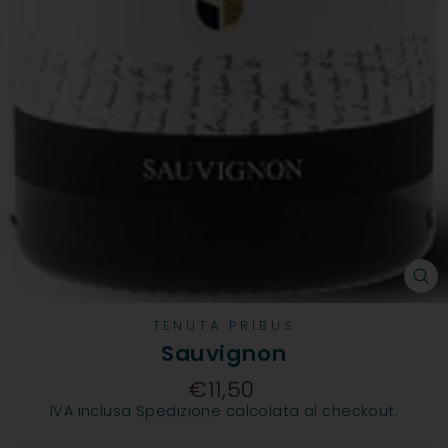
CH
TENUTA PRIBUS
Sauvignon
€11,50
Prezzo
IVA inclusa
Spedizione
calcolata al checkout.