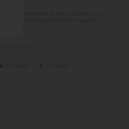
datta a diverse zone, ha trovato qui un
di gusto ed equilibrio, per questo
 erbacei.
DOMANDE?
ndividi
Condividi
Condividi
Condividi
Condividi
u
su
su
acebook
Twitter
Pinterest