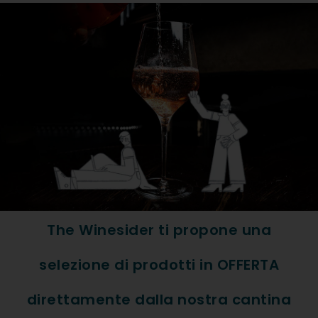
Formato: Bott. 0,75
Tipologia Vino: Bianco
Regione: Frvengiu
Denominazione: Friuli Isonz
Vitigno: 100% Pinot Grigio
ABBINAMENTI
The Winesider ti propone una
Pesce, Verdure
selezione di prodotti in OFFERTA
direttamente dalla nostra cantina
DESCRIZIONE ESTESA PR