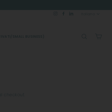
Lingua
Instagram
Facebook
LinkedIn
Italiano
CERCA
CARR
IVATI/SMALL BUSINESS)
al checkout.