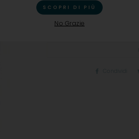
SCOPRI DI PIÙ
Il pinot grigio, che ben si a
terreno ideale! Completezza 
No Grazie
bianco minerale dai profumi
Co
Condividi
s
F