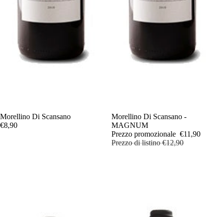
Esaurito
Morellino Di Scansano
In offerta
Morellino Di Scansano -
€8,90
MAGNUM
Prezzo promozionale
€11,90
Prezzo di listino
€12,90