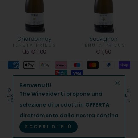
Chardonnay
Sauvignon
TENUTA PRIBUS
TENUTA PRIBUS
da €11,00
€11,50
Benvenuti!
"Chiudi"
© 2026 The Winesider | The Winesider è un marchio di
The Winesider ti propone una
Excantia Srl | Cap. Soc. int. vers. € 930.294,51 | REA GE -
482027| C.F. e P.IVA 11108030013 | excantia@legalmail.it
selezione di prodotti in OFFERTA
direttamente dalla nostra cantina
SCOPRI DI PIÙ