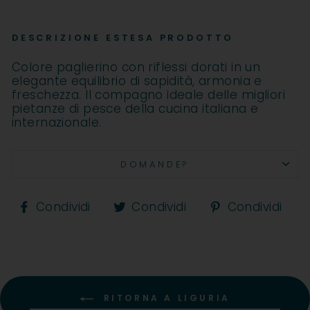
DESCRIZIONE ESTESA PRODOTTO
Colore paglierino con riflessi dorati in un
elegante equilibrio di sapidità, armonia e
freschezza. Il compagno ideale delle migliori
pietanze di pesce della cucina italiana e
internazionale.
DOMANDE?
Condividi
Condividi
Co
Condividi
Condividi
Condividi
su
su
su
Facebook
Twitter
Pi
RITORNA A LIGURIA