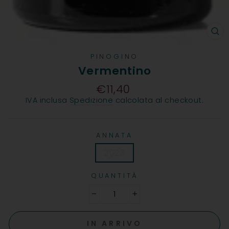
CH
PINOGINO
Vermentino
€11,40
Prezzo
IVA inclusa
Spedizione
calcolata al checkout.
ANNATA
2023
QUANTITÀ
−
+
IN ARRIVO