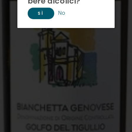
bere alcolici?
No
SÌ