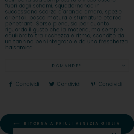
fuori dagli schemi, squadernando in
successione scorza d'arancia amara, spezie
orientali, pesca matura e sfumature eteree
penetranti. Sorso pieno, sia per quanto
riguarda il gusto che la materia, ma sempre
equilibrato tra ricchezza e ritmo, scandito da
un tannino ben integrato e da una freschezza
balsamica.
DOMANDE?
Condividi
Condividi
Co
Condividi
Condividi
Condividi
su
su
su
Facebook
Twitter
Pi
RITORNA A FRIULI VENEZIA GIULIA