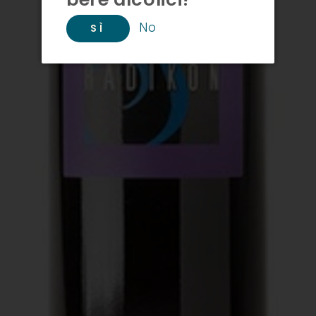
No
SÌ