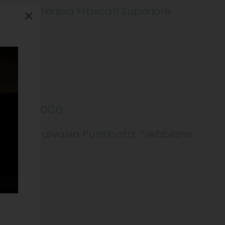
o Santa Teresa Frascati Superiore
"Chiudi"
periore DOCG
Candia; Malvasia Puntinata; Trebbiano
, Pesce