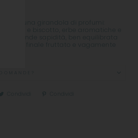
ODOTTO
al naso una girandola di profumi:
 amara e biscotto, erbe aromatiche e
ivela grande sapidità, ben equilibrata
 e lungo finale fruttato e vagamente
DOMANDE?
ndividi
Condividi
Condividi
Condividi
Condividi
u
su
su
acebook
Twitter
Pinterest