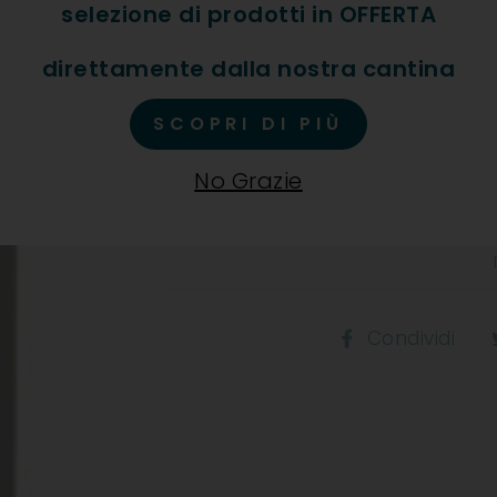
selezione di prodotti in OFFERTA
DESCRIZIONE ESTESA PR
direttamente dalla nostra cantina
Color dorato chiaro, regala 
melone e nespola, mandorla
SCOPRI DI PIÙ
pietra spaccata. Al palato r
tra morbidezza e freschezza
No Grazie
ammandorlato.
Co
Condividi
s
F