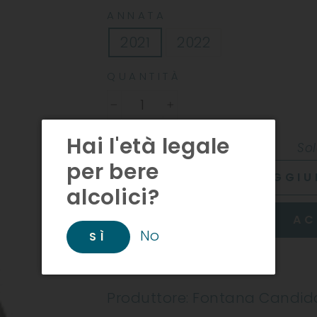
ANNATA
2021
2022
QUANTITÀ
−
+
Hai l'età legale
Sol
per bere
AGGIU
alcolici?
AC
No
SÌ
INFORMAZIONI
Produttore: Fontana Candid