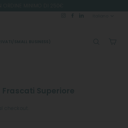
Lingua
Instagram
Facebook
LinkedIn
Italiano
CERCA
CARR
IVATI/SMALL BUSINESS)
 Frascati Superiore
al checkout.