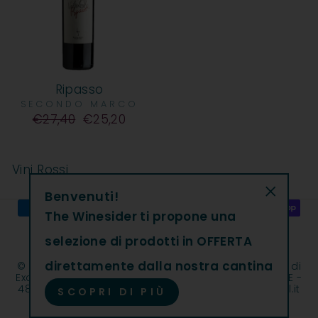
Ripasso
SECONDO MARCO
Prezzo
€27,40
€25,20
Vini Rossi
Benvenuti!
"Chiudi"
The Winesider ti propone una
selezione di prodotti in OFFERTA
direttamente dalla nostra cantina
© 2026 The Winesider | The Winesider è un marchio di
Excantia Srl | Cap. Soc. int. vers. € 930.294,51 | REA GE -
482027| C.F. e P.IVA 11108030013 | excantia@legalmail.it
SCOPRI DI PIÙ