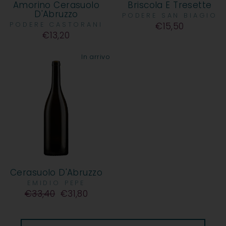
Amorino Cerasuolo
Briscola E Tresette
D'Abruzzo
PODERE SAN BIAGIO
PODERE CASTORANI
€15,50
€13,20
In arrivo
Cerasuolo D'Abruzzo
EMIDIO PEPE
Prezzo
€33,40
€31,80