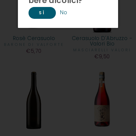
bere alcolici?
No
SÌ
Rosè Cerasuolo
Cerasuolo D'Abruzzo -
Valori Bio
BARONE DI VALFORTE
€5,70
MASCIARELLI VALORI
€9,50