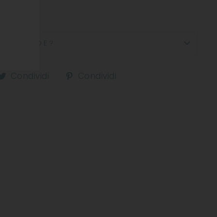
DOMANDE?
ndividi
Condividi
Condividi
Condividi
Condividi
u
su
su
acebook
Twitter
Pinterest