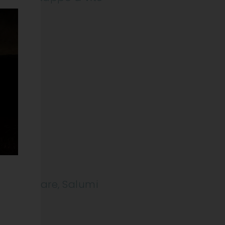
DOC
utti di Mare, Salumi
ODOTTO