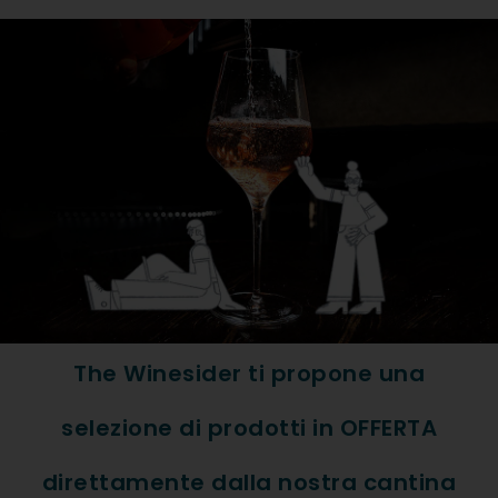
Formato: Bott. 0,75
Tipologia Vino: Bianco
Regione: Traltoadig
Denominazione: Alto Adige 
Vitigno: 100% Pinot Bianco
ABBINAMENTI
The Winesider ti propone una
Carni Bianche, Formaggio, Fr
selezione di prodotti in OFFERTA
direttamente dalla nostra cantina
DESCRIZIONE ESTESA PR