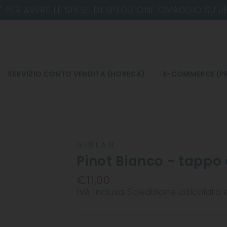
E SPESE DI SPEDIZIONE OMAGGIO SU UN ORDINE MIN
SERVIZIO CONTO VENDITA (HORECA)
E-COMMERCE (PR
GIRLAN
Pinot Bianco - tappo 
€11,00
Prezzo
IVA inclusa
Spedizione
calcolata 