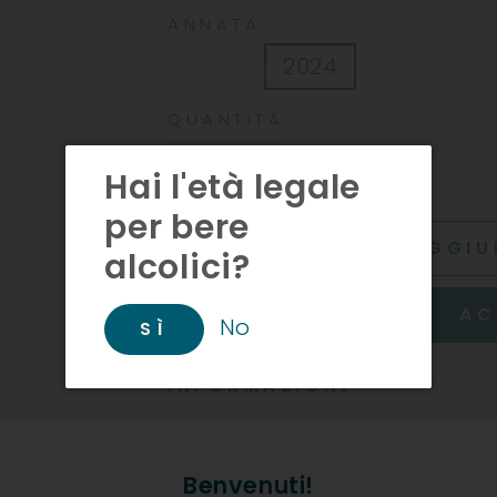
ANNATA
2023
2024
QUANTITÀ
Hai l'età legale
−
+
per bere
AGGIU
alcolici?
AC
No
SÌ
INFORMAZIONI
Produttore: Girlan
Benvenuti!
Descrizione Prodotto: Pinot 