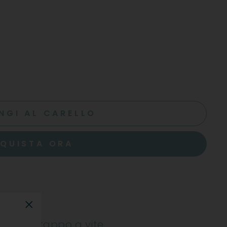
NGI AL CARELLO
QUISTA ORA
"Chiudi"
Bianco - tappo a vite