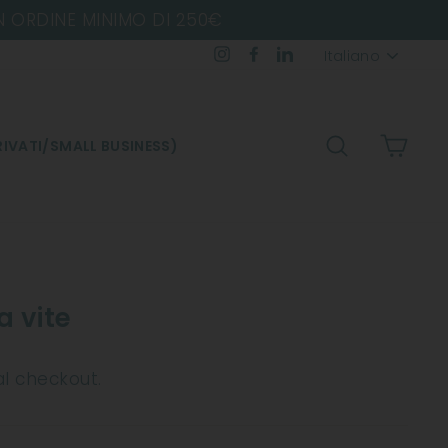
IMO DI 250€
Lingua
Instagram
Facebook
LinkedIn
Italiano
CERCA
CARR
IVATI/SMALL BUSINESS)
a vite
al checkout.