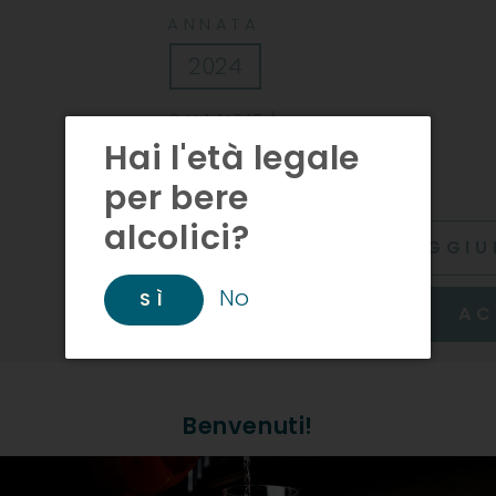
ANNATA
2024
QUANTITÀ
Hai l'età legale
−
+
per bere
alcolici?
AGGIU
No
SÌ
AC
INFORMAZIONI
Benvenuti!
Produttore: Destefanis
Descrizione Prodotto: Homi