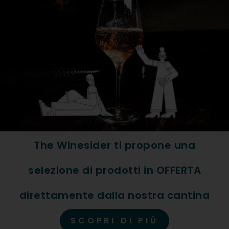
Formato: Bott. 0,75
Tipologia Vino: Rosso
Regione: Piemonte
Denominazione: Piemonte 
Vitigno: 100% Barbera
The Winesider ti propone una
ABBINAMENTI
selezione di prodotti in OFFERTA
Carni Rosse
direttamente dalla nostra cantina
SCOPRI DI PIÙ
DESCRIZIONE ESTESA PR