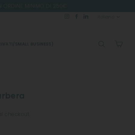
Lingua
Instagram
Facebook
LinkedIn
Italiano
CERCA
CARR
IVATI/SMALL BUSINESS)
arbera
al checkout.