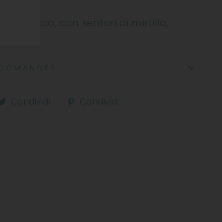
 è fresco, con sentori di mirtillo,
DOMANDE?
ndividi
Condividi
Condividi
Condividi
Condividi
u
su
su
acebook
Twitter
Pinterest