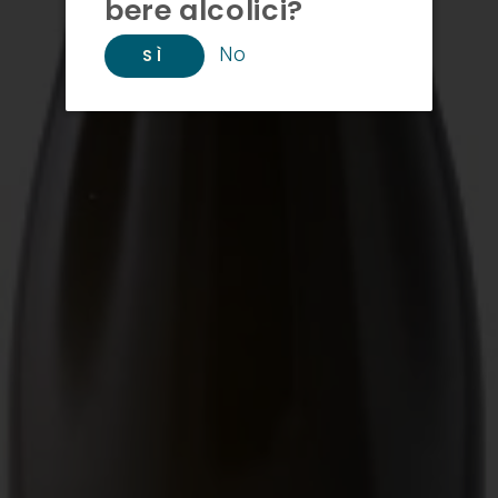
bere alcolici?
No
SÌ