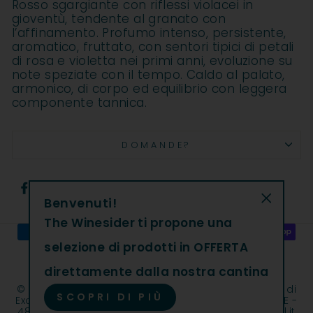
Rosso sgargiante con riflessi violacei in
gioventù, tendente al granato con
l’affinamento. Profumo intenso, persistente,
aromatico, fruttato, con sentori tipici di petali
di rosa e violetta nei primi anni, evoluzione su
note speziate con il tempo. Caldo al palato,
armonico, di corpo ed equilibrio con leggera
componente tannica.
DOMANDE?
Condividi
Condividi
Co
Condividi
Condividi
Condividi
su
su
su
Benvenuti!
Facebook
Twitter
Pi
"Chiudi"
The Winesider ti propone una
selezione di prodotti in OFFERTA
direttamente dalla nostra cantina
© 2026 The Winesider | The Winesider è un marchio di
SCOPRI DI PIÙ
Excantia Srl | Cap. Soc. int. vers. € 930.294,51 | REA GE -
482027| C.F. e P.IVA 11108030013 | excantia@legalmail.it