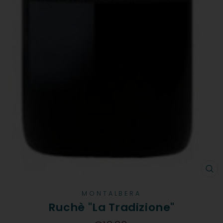
CH
MONTALBERA
Ruchè "La Tradizione"