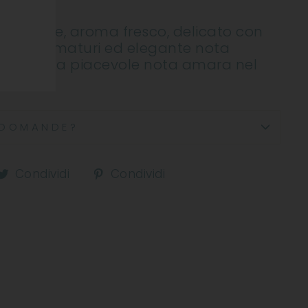
 brillante, aroma fresco, delicato con
ti esotici maturi ed elegante nota
vace dalla piacevole nota amara nel
DOMANDE?
ndividi
Condividi
Condividi
Condividi
Condividi
u
su
su
acebook
Twitter
Pinterest