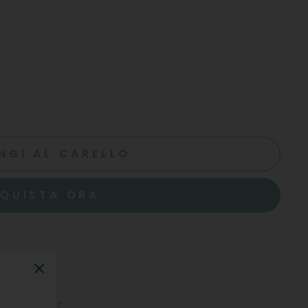
NGI AL CARELLO
QUISTA ORA
"Chiudi"
ztraminer