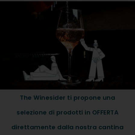
Formato: Bott. 0,75
Tipologia Vino: Bianco
Regione: Traltoadig
Denominazione: Alto Adige 
Vitigno: 100% Gewürztramine
ABBINAMENTI
The Winesider ti propone una
Frutti di Mare, Pesce
selezione di prodotti in OFFERTA
direttamente dalla nostra cantina
DESCRIZIONE ESTESA PR