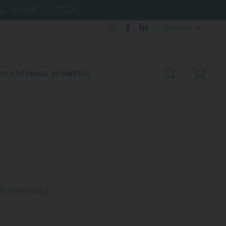
Lingua
Instagram
Facebook
LinkedIn
Italiano
CERCA
CARR
IVATI/SMALL BUSINESS)
al checkout.