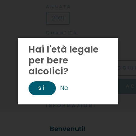
ANNATA
2021
QUANTITÀ
Hai l'età legale
−
+
per bere
AGGIU
alcolici?
AC
No
SÌ
INFORMAZIONI
Produttore: Pacher Hof
Benvenuti!
Descrizione Prodotto: Gewür