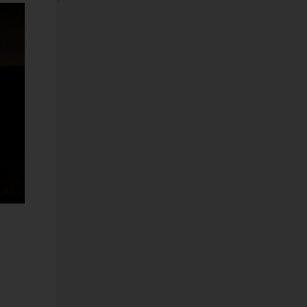
DOC
r
ODOTTO