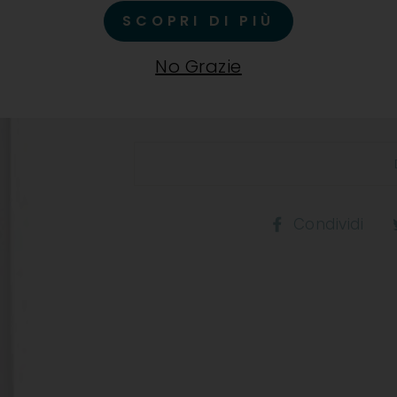
SCOPRI DI PIÙ
Vino bianco dal colore giallo
note floreali, profumi di frut
No Grazie
agrumata. Acidità fresca vi
finale.
Co
Condividi
s
F