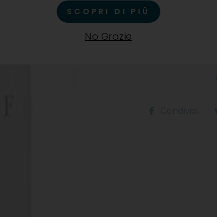
SCOPRI DI PIÙ
Ha profumi nitidi e seducenti 
con leggerissime nuance di spe
No Grazie
fresco,l intenso e minerale.
Co
Condividi
s
F