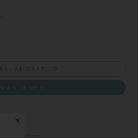
19
NGI AL CARELLO
QUISTA ORA
"Chiudi"
er Alte Reben