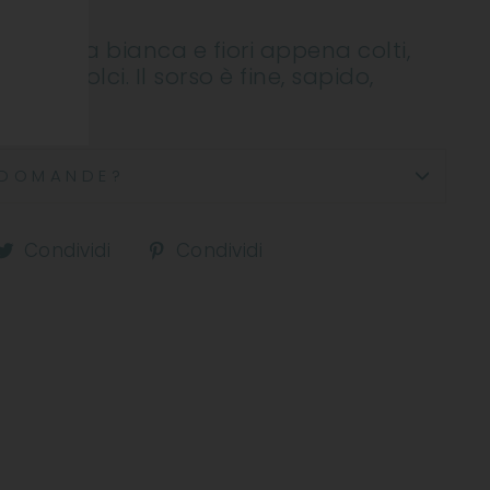
di frutta bianca e fiori appena colti,
zie dolci. Il sorso è fine, sapido,
DOMANDE?
ndividi
Condividi
Condividi
Condividi
Condividi
u
su
su
acebook
Twitter
Pinterest