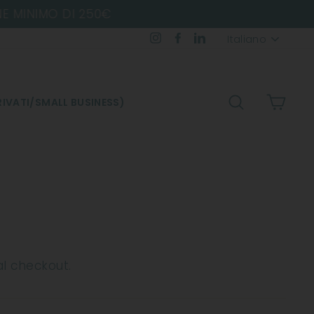
Lingua
Instagram
Facebook
LinkedIn
Italiano
CERCA
CARR
IVATI/SMALL BUSINESS)
al checkout.