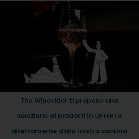
Formato: Bott. 0,75
Tipologia Vino: Bianco
Regione: Traltoadig
Denominazione: Alto Adige 
Vitigno: 100% Sylvaner
ABBINAMENTI
The Winesider ti propone una
Frutti di Mare, Pesce
selezione di prodotti in OFFERTA
direttamente dalla nostra cantina
DESCRIZIONE ESTESA PR