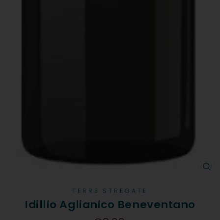
CH
TERRE STREGATE
Idillio Aglianico Beneventano