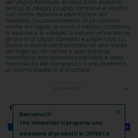
del vitigno Nebbiolo. Al naso sono presenti
sentori di ciliegia, prugna, lampone e violetta,
tutti aromi distintivi e identificativi del
Nebbiolo. Successivamente, si percepisce
anche la fragola, la mora, il mirtillo, il tabacco,
la liquirizia e la vaniglia. Si notano infine anche
gli aromi di cacao, cannella e pepe rosa. La
bocca è invece caratterizzata da una media
astringenza dei tannini e apprezzabile
freschezza, ben bilanciata dall’alcol e dalla
morbidezza. Nel complesso, il vino presenta
un ottimo equilibrio e struttura.
DOMANDE?
Condividi
Condividi
Co
Condividi
Condividi
Condividi
su
su
su
Benvenuti!
Facebook
Twitter
Pi
"Chiudi"
The Winesider ti propone una
selezione di prodotti in OFFERTA