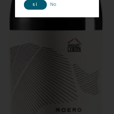
No
SÌ