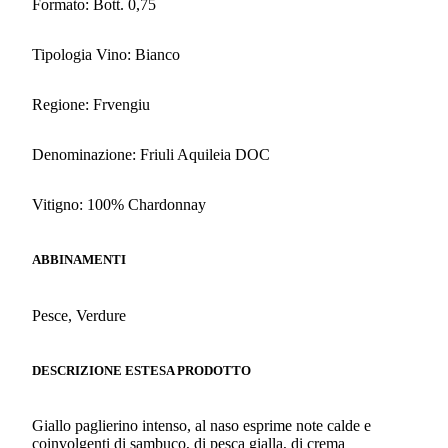
Formato: Bott. 0,75
Tipologia Vino: Bianco
Regione: Frvengiu
Denominazione: Friuli Aquileia DOC
Vitigno: 100% Chardonnay
ABBINAMENTI
Pesce, Verdure
DESCRIZIONE ESTESA PRODOTTO
Giallo paglierino intenso, al naso esprime note calde e
coinvolgenti di sambuco, di pesca gialla, di crema