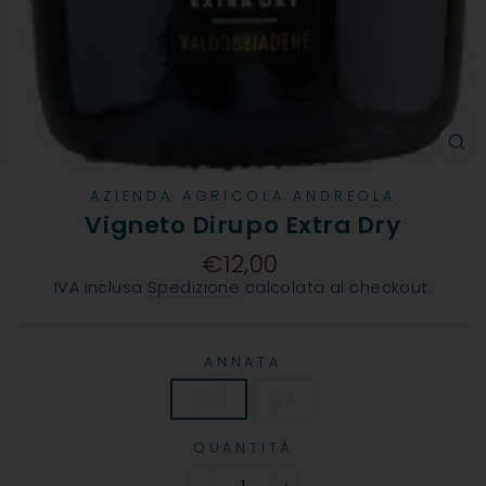
CH
AZIENDA AGRICOLA ANDREOLA
Vigneto Dirupo Extra Dry
€12,00
Prezzo
IVA inclusa
Spedizione
calcolata al checkout.
ANNATA
2021
S.A
QUANTITÀ