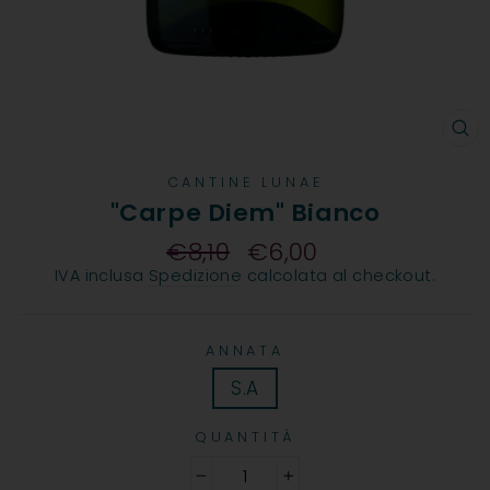
CH
CANTINE LUNAE
"Carpe Diem" Bianco
€8,10
€6,00
Prezzo
IVA inclusa
Spedizione
calcolata al checkout.
ANNATA
S.A
QUANTITÀ