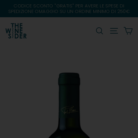
Salta
ATIS" PER AVERE LE SPESE DI
 SU UN ORDINE MINIMO DI 250€
CERCA
NAVIGAZ
C