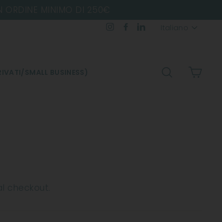
Lingua
Instagram
Facebook
LinkedIn
Italiano
CERCA
CARR
IVATI/SMALL BUSINESS)
al checkout.