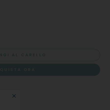
NGI AL CARELLO
QUISTA ORA
"Chiudi"
gio Zero