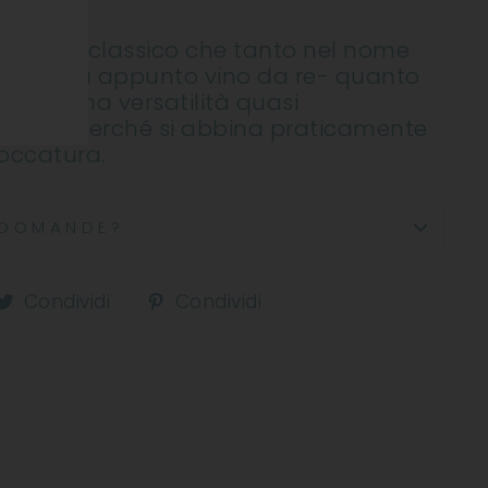
metodo classico che tanto nel nome
 significa appunto vino da re- quanto
ostra una versatilità quasi
atica perché si abbina praticamente
boccatura.
DOMANDE?
ndividi
Condividi
Condividi
Condividi
Condividi
u
su
su
acebook
Twitter
Pinterest