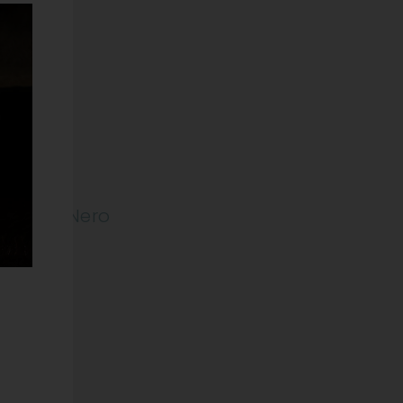
% Pinot Nero
ODOTTO