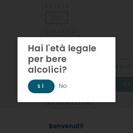
ANNATA
2021
QUANTITÀ
Hai l'età legale
−
+
per bere
AGGIU
alcolici?
AC
No
SÌ
INFORMAZIONI
Produttore: Revì
Benvenuti!
Descrizione Prodotto: Dosag