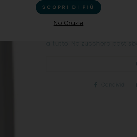
SCOPRI DI PIÙ
Dal trentino uno spumante 
ha blasone e nobiltà –re vin
No Grazie
nella pratica del bicchiere m
democratica. Perché democr
a tutto. No zucchero post s
Co
Condividi
s
F