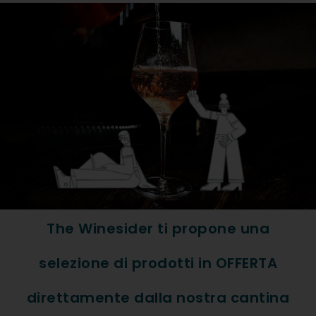
Formato: Bott. 0,75
Tipologia Vino: Bollicine
Regione: Traltoadig
Denominazione: Trento DOC
Vitigno: 75% Chardonnay; 25
ABBINAMENTI
The Winesider ti propone una
Frutti di Mare, Pesce, Salumi
selezione di prodotti in OFFERTA
direttamente dalla nostra cantina
DESCRIZIONE ESTESA PR