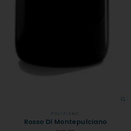
CH
POLIZIANO
Rosso Di Montepulciano