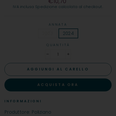
€10,70
Prezzo
IVA inclusa
Spedizione
calcolata al checkout.
ANNATA
2023
2024
QUANTITÀ
−
+
AGGIUNGI AL CARELLO
ACQUISTA ORA
INFORMAZIONI
Produttore: Poliziano