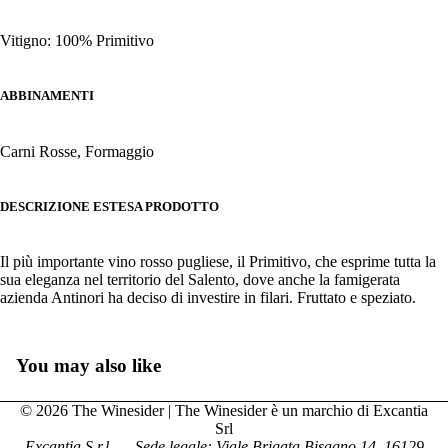
Vitigno: 100% Primitivo
ABBINAMENTI
Carni Rosse, Formaggio
DESCRIZIONE ESTESA PRODOTTO
Il più importante vino rosso pugliese, il Primitivo, che esprime tutta la
sua eleganza nel territorio del Salento, dove anche la famigerata
azienda Antinori ha deciso di investire in filari. Fruttato e speziato.
You may also like
© 2026 The Winesider | The Winesider è un marchio di Excantia
Srl
Excantia S.r.l. — Sede legale: Viale Brigata Bisagno 14, 16129