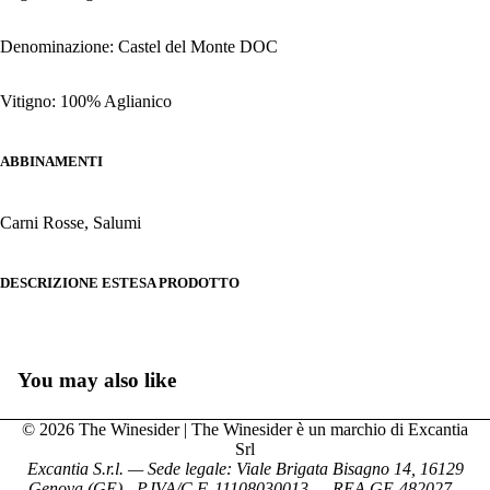
Denominazione: Castel del Monte DOC
Vitigno: 100% Aglianico
ABBINAMENTI
Carni Rosse, Salumi
DESCRIZIONE ESTESA PRODOTTO
You may also like
© 2026 The Winesider | The Winesider è un marchio di Excantia
Srl
Excantia S.r.l. — Sede legale: Viale Brigata Bisagno 14, 16129
Genova (GE) - P.IVA/C.F. 11108030013 — REA GE-482027 -