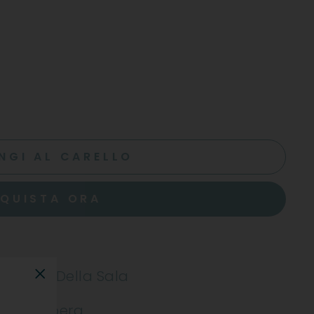
NGI AL CARELLO
QUISTA ORA
astello Della Sala
"Chiudi"
Della Vipera