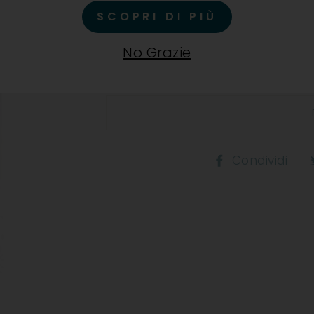
SCOPRI DI PIÙ
Vino di grande intensità aro
aromi floreali e mielosi segu
No Grazie
equilibrato pur nella sua gio
Co
Condividi
s
F