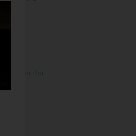
c; 40% Sémillon
ODOTTO