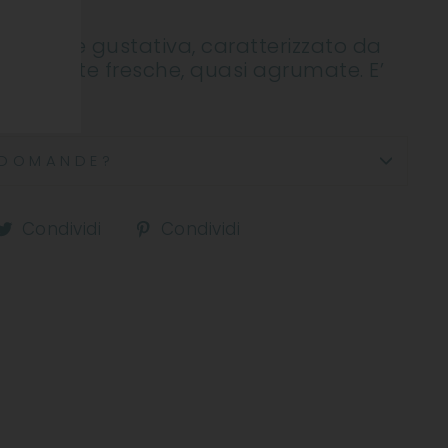
matica e gustativa, caratterizzato da
iti da note fresche, quasi agrumate. E’
vinezza.
DOMANDE?
ndividi
Condividi
Condividi
Condividi
Condividi
u
su
su
acebook
Twitter
Pinterest