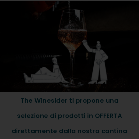
Formato: Bott. 0,75
Tipologia Vino: Bianco
Regione: Umbria
Denominazione: Umbria IGT
Vitigno: 60% Sauvignon Blan
ABBINAMENTI
The Winesider ti propone una
Carni Bianche, Pesce
selezione di prodotti in OFFERTA
direttamente dalla nostra cantina
DESCRIZIONE ESTESA PR