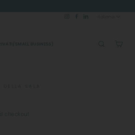
Lingua
Instagram
Facebook
LinkedIn
Italiano
CERCA
CARR
IVATI/SMALL BUSINESS)
 DELLA SALA
al checkout.